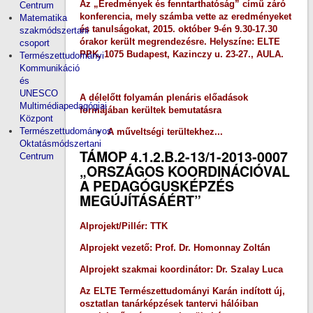
Az „Eredmények és fenntarthatóság” című záró
Centrum
konferencia, mely számba vette az eredményeket
Matematika
és tanulságokat, 2015. október 9-én 9.30-17.30
szakmódszertani
órakor került megrendezésre. Helyszíne: ELTE
csoport
PPK, 1075 Budapest, Kazinczy u. 23-27., AULA.
Természettudományi
Kommunikáció
és
UNESCO
A délelőtt folyamán plenáris előadások
Multimédiapedagógiai
formájában kerültek bemutatásra
Központ
Természettudományos
A műveltségi terültekhez...
Oktatásmódszertani
TÁMOP 4.1.2.B.2-13/1-2013-0007
Centrum
„ORSZÁGOS KOORDINÁCIÓVAL
A PEDAGÓGUSKÉPZÉS
MEGÚJÍTÁSÁÉRT”
Alprojekt/Pillér: TTK
Alprojekt vezető: Prof. Dr. Homonnay Zoltán
Alprojekt szakmai koordinátor: Dr. Szalay Luca
Az ELTE Természettudományi Karán indított új,
osztatlan tanárképzések tantervi hálóiban