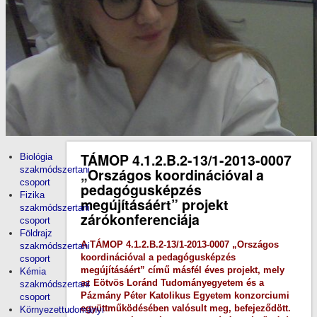
TÁMOP 4.1.2.B.2-13/1-2013-0007
Biológia
szakmódszertani
„Országos koordinációval a
csoport
pedagógusképzés
Fizika
megújításáért” projekt
szakmódszertani
zárókonferenciája
csoport
Földrajz
A TÁMOP 4.1.2.B.2-13/1-2013-0007 „Országos
szakmódszertani
koordinációval a pedagógusképzés
csoport
megújításáért” című másfél éves projekt, mely
Kémia
az Eötvös Loránd Tudományegyetem és a
szakmódszertani
Pázmány Péter Katolikus Egyetem konzorciumi
csoport
együttműködésében valósult meg, befejeződött.
Környezettudományi